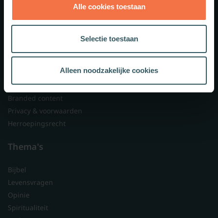
Alle cookies toestaan
Theologie.nl
Lid worden
Selectie toestaan
Over ons
Nieuwsbrieven
Alleen noodzakelijke cookies
Veelgestelde vragen
Contact
Branded content
Privacy & voorwaarden
Herroepingsrecht
Thema's
Bijbel
Levensvragen
Opinie
Spiritualiteit