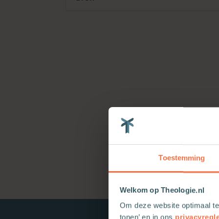
Toestemming
Welkom op Theologie.nl
Om deze website optimaal te
tonen’ en in ons
privacyregl