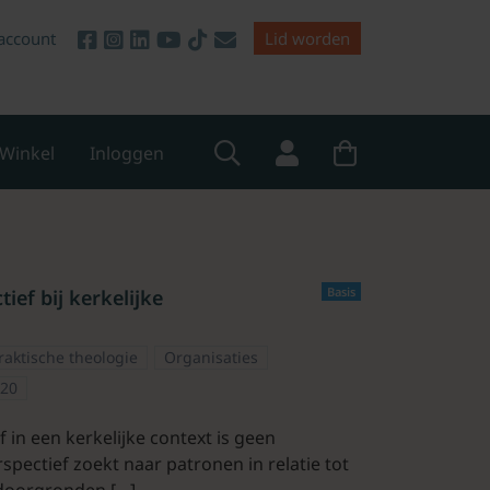
account
Lid worden
Winkel
Inloggen
Basis
ef bij kerkelijke
raktische theologie
Organisaties
020
in een kerkelijke context is geen
spectief zoekt naar patronen in relatie tot
t doorgronden […]