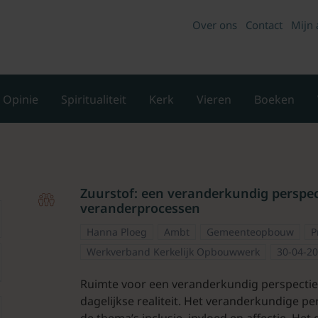
Over ons
Contact
Mijn 
Opinie
Spiritualiteit
Kerk
Vieren
Boeken
Zuurstof: een veranderkundig perspecti
veranderprocessen
Hanna Ploeg
Ambt
Gemeenteopbouw
P
Werkverband Kerkelijk Opbouwwerk
30-04-2
Ruimte voor een veranderkundig perspectief 
dagelijkse realiteit. Het veranderkundige per
de thema’s inclusie, invloed en affectie. He