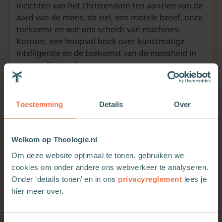
inzichten van het christendom ten aanzien van de
aard van de mens, de ziel, ons morele besef, onze
toekomst en wat ons scheidt van machines.
Kortom, een hoopvol boek over kunstmatige
intelligentie en de toekomst van de mensheid in
eenvoudige taal.
Toestemming
Details
Over
Welkom op Theologie.nl
Meer van deze auteur
Om deze website optimaal te tonen, gebruiken we
cookies om onder andere ons webverkeer te analyseren.
Onder ‘details tonen’ en in ons
privacyreglement
lees je
hier meer over.