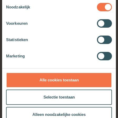
Toestemmingsselectie
Noodzakelijk
Voorkeuren
2084
Statistieken
Meer informatie
Marketing
Alle cookies toestaan
OOK INTERESSANT
Selectie toestaan
Alleen noodzakelijke cookies