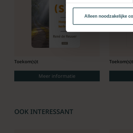
Alleen noodzakelijke c
Toekom(s)t
Toekom(s)
Meer informatie
OOK INTERESSANT