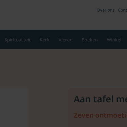
Over ons
Cont
Spiritualiteit
Kerk
Vieren
Boeken
Winkel
Aan tafel m
Zeven ontmoet