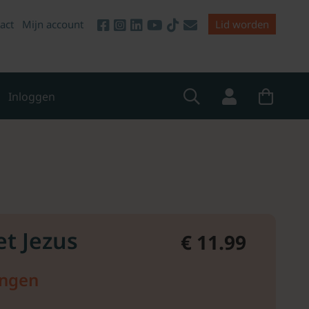
act
Mijn account
Lid worden
Inloggen
et Jezus
€ 11.99
ingen