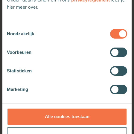
hier meer over.
Meer van deze auteur
Toestemmingsselectie
Noodzakelijk
Voorkeuren
Statistieken
Marketing
Als banden knellen
Meer informatie
Alle cookies toestaan