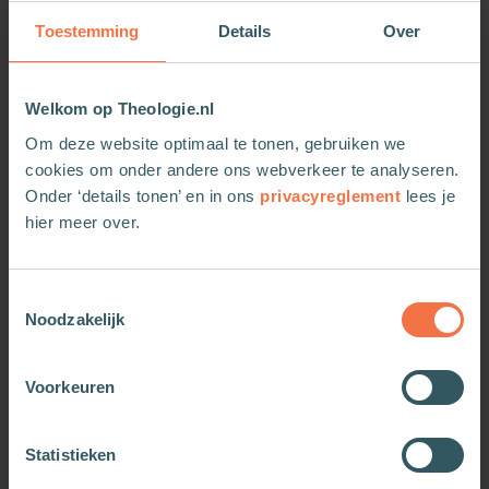
in de mogelijkheid van wonderen? Ook het volk
Toestemming
Details
Over
Israël heeft perioden gekend waarin het was
verbannen en verstoken van God. Hoe kon het
zover komen? En hoe werd dat doorbroken? In dit
Welkom op Theologie.nl
boek willen de auteurs ons bewust maken van de
Om deze website optimaal te tonen, gebruiken we
cultuur waarin wij leven en de manier waarop wij
cookies om onder andere ons webverkeer te analyseren.
denken. Is er een weg terug? Kan God de hemel
Onder ‘details tonen’ en in ons
privacyreglement
lees je
nog openen?
hier meer over.
Toestemmingsselectie
Noodzakelijk
Voorkeuren
OOK INTERESSANT
Statistieken