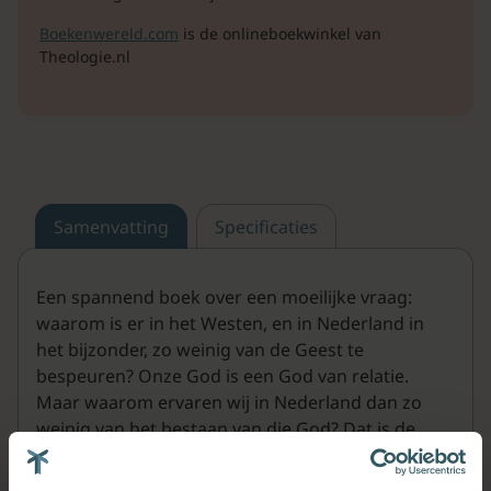
Boekenwereld.com
is de onlineboekwinkel van
Theologie.nl
Samenvatting
Specificaties
Een spannend boek over een moeilijke vraag:
waarom is er in het Westen, en in Nederland in
het bijzonder, zo weinig van de Geest te
bespeuren? Onze God is een God van relatie.
Maar waarom ervaren wij in Nederland dan zo
weinig van het bestaan van die God? Dat is de
centrale vraag in dit boek.
Waarom geloven velen, ook theologen, niet meer