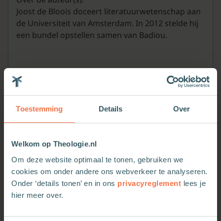
Joost de Bloois doceert literatuurwetenschap aan
de Universiteit van Amsterdam. In 2012 stelde hij
een bundel opstellen samen van Badiou.
Toestemming
Details
Over
Welkom op Theologie.nl
Meer van deze auteur
Om deze website optimaal te tonen, gebruiken we
cookies om onder andere ons webverkeer te analyseren.
Onder ‘details tonen’ en in ons
privacyreglement
lees je
hier meer over.