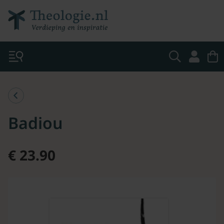
Badiou
€ 23.90