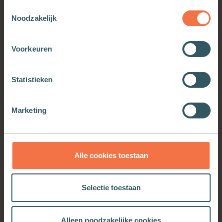
Toestemmingsselectie
Noodzakelijk
Voorkeuren
Statistieken
De nieuwe Franse
Badiou
filosofie
Meer informatie
Meer informatie
Marketing
Alle cookies toestaan
OOK INTERESSANT
Selectie toestaan
Alleen noodzakelijke cookies