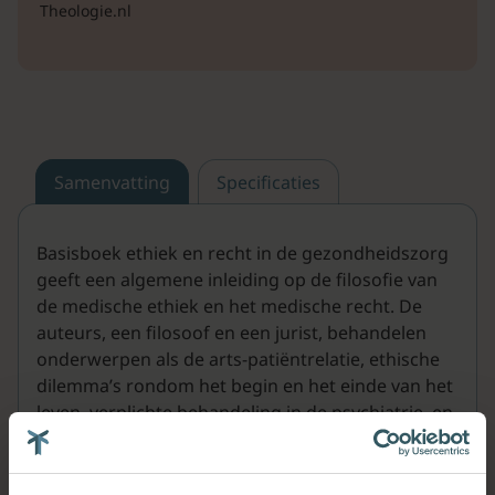
Theologie.nl
Samenvatting
Specificaties
Basisboek ethiek en recht in de gezondheidszorg
geeft een algemene inleiding op de filosofie van
de medische ethiek en het medische recht. De
auteurs, een filosoof en een jurist, behandelen
onderwerpen als de arts-patiëntrelatie, ethische
dilemma’s rondom het begin en het einde van het
leven, verplichte behandeling in de psychiatrie, en
klachten en fouten in medische instellingen. Het
boek combineert theoretische diepgang met
praktische toepasbaarheid en is bedoeld voor