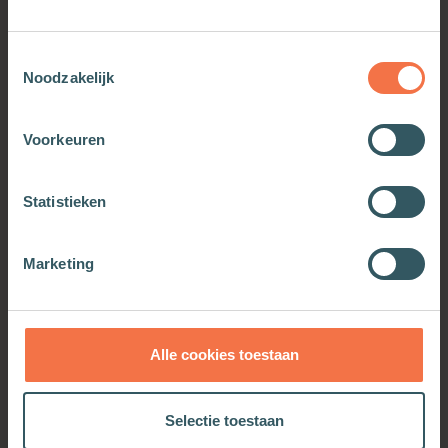
Meer van deze auteur
Toestemmingsselectie
Noodzakelijk
Voorkeuren
Statistieken
Marketing
De orde des heils
Woorden van wijsheid
Alle cookies toestaan
voor zieken
Meer informatie
Meer informatie
Selectie toestaan