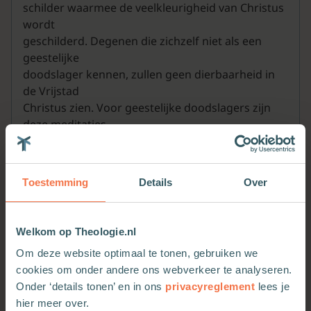
schilder waarmee de veelkleurigheid van Christus
wordt
geschilderd. Degenen die zichzelf niet als een
geestelijke
doodslager kennen, zullen geen dierbaarheid in
de Vrijstad
Christus zien. Voor geestelijke doodslagers zijn
deze meditaties
als een heenwijzing naar de enige veilige
Schuilplaats.
Toestemming
Details
Over
Ds. A. Schot is predikant van de Gereformeerde
Gemeenten.
Eerder diende hij de gemeente te Krimpen aan de
Welkom op Theologie.nl
IJssel.
Sinds 2003 is hij verbonden aan de gemeente van
Om deze website optimaal te tonen, gebruiken we
Nunspeet.
cookies om onder andere ons webverkeer te analyseren.
Onder ‘details tonen’ en in ons
privacyreglement
lees je
hier meer over.