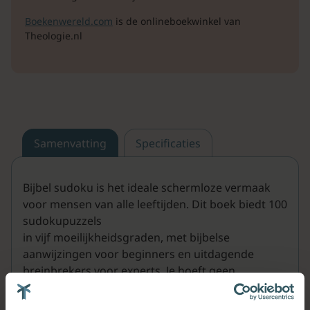
Boekenwereld.com
is de onlineboekwinkel van
Theologie.nl
Samenvatting
Specificaties
Bijbel sudoku is het ideale schermloze vermaak
voor mensen van alle leeftijden. Dit boek biedt 100
sudokupuzzels
in vijf moeilijkheidsgraden, met bijbelse
aanwijzingen voor beginners en uitdagende
breinbrekers voor experts. Je hoeft geen
wiskundegenie of sudoku-meester te zijn – alles
wat je nodig hebt is de Bijbel.