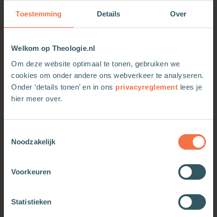
Toestemming
Details
Over
• 100 puzzels van beginner tot expert
• Bijbelse vragen en raadsels leiden naar de
oplossing
Welkom op Theologie.nl
• Inclusief antwoorden van alle puzzels!
Om deze website optimaal te tonen, gebruiken we
cookies om onder andere ons webverkeer te analyseren.
Onder ‘details tonen’ en in ons
privacyreglement
lees je
hier meer over.
Toestemmingsselectie
Noodzakelijk
Voorkeuren
OOK INTERESSANT
Statistieken