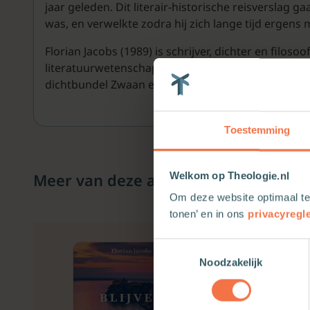
jaar geleden. Dit literair-historische reisverslag g
was, en verwelkte zodra hij zich lange tijd ergens
Florian Jacobs (1989) is schrijver, dichter en filos
literatuurwetenschap aan de Universiteit van Amst
dichtbundel Zwaan en zang (2017).
Toestemming
Meer van deze auteur
Welkom op Theologie.nl
Om deze website optimaal te
tonen’ en in ons
privacyregl
Toestemmingsselectie
Noodzakelijk