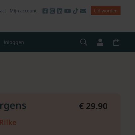
act
Mijn account
Lid worden
Inloggen
ergens
€ 29.90
Rilke