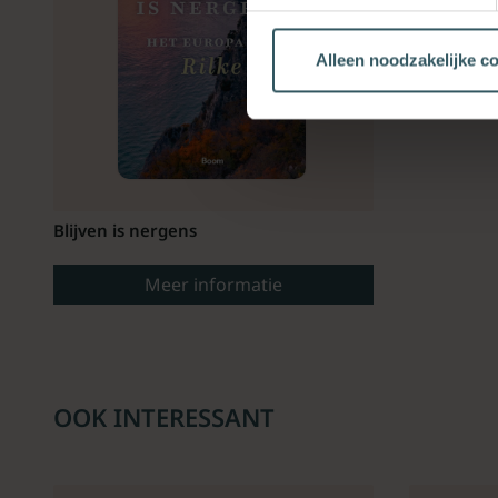
Alleen noodzakelijke c
Blijven is nergens
Meer informatie
OOK INTERESSANT