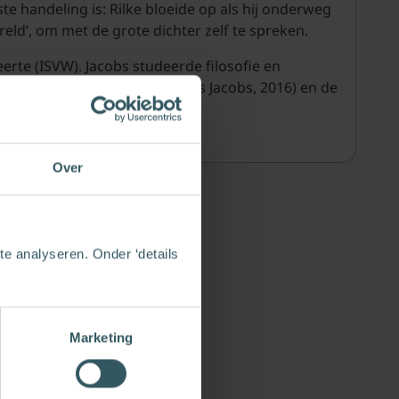
kste handeling is: Rilke bloeide op als hij onderweg
eld’, om met de grote dichter zelf te spreken.
geerte (ISVW). Jacobs studeerde filosofie en
r Markante denkers (met Frans Jacobs, 2016) en de
Over
e analyseren. Onder ‘details
Marketing