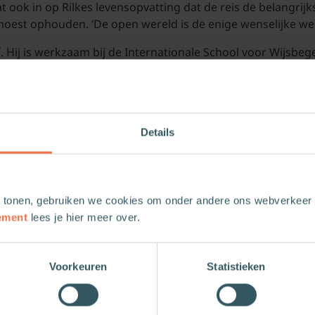
aat ook in op Rilkes levensopvatting dat de reis de belangrij
 moest ophouden. ‘De open wereld is de enige wenselijke wer
oof. Hij is werkzaam bij de Internationale School voor Wijsbe
erdam en publiceerde zowel fictie als non-fictie, waaronde
Details
 tonen, gebruiken we cookies om onder andere ons webverkeer t
ement
lees je hier meer over.
Voorkeuren
Statistieken