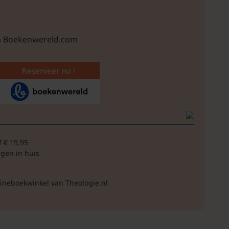
ia Boekenwereld.com
Reserveer nu
f € 19,95
rgen in huis
lineboekwinkel van Theologie.nl