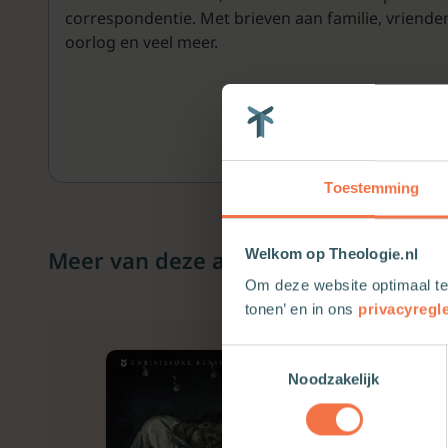
correspondentie. Met brieven aan familie, vrienden, 
oorlog en veel meer.
Toestemming
Meer van deze auteur
Welkom op Theologie.nl
Om deze website optimaal te
tonen’ en in ons
privacyregl
Toestemmingsselectie
Noodzakelijk