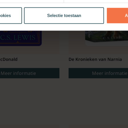
ookies
Selectie toestaan
A
cDonald
De Kronieken van Narnia
Meer informatie
Meer informatie