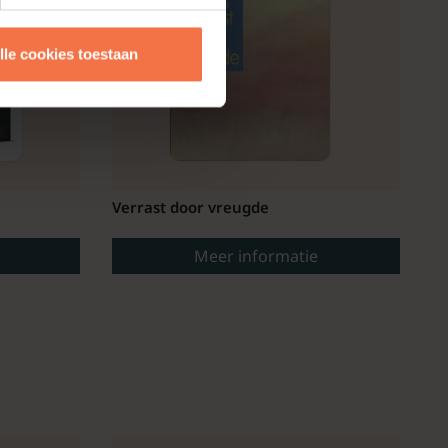
lle cookies toestaan
Verrast door vreugde
Meer informatie