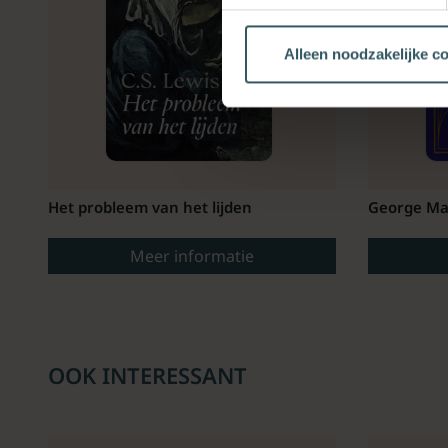
Alleen noodzakelijke c
Het probleem van het lijden
George Ma
Meer informatie
OOK INTERESSANT