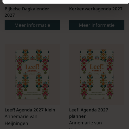
Bijbelse Dagkalender
Kerkenwerkagenda 2027
2027
Meer informatie
Meer informatie
Leef! Agenda 2027 klein
Leef! Agenda 2027
Annemarie van
planner
Annemarie van
Heijningen