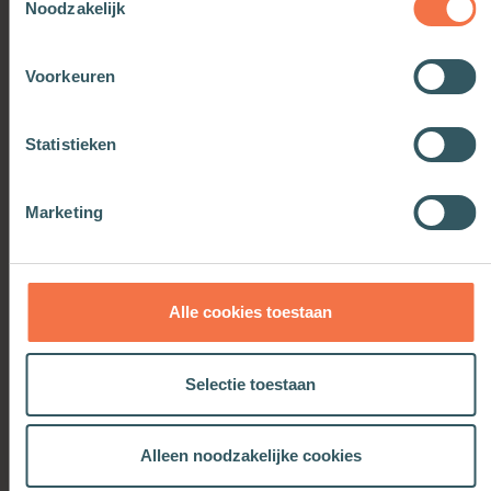
Noodzakelijk
universiteit Paris 8. Hij legt zich momenteel toe op
een interdisciplinaire dissertatie over Johannes
Calvijn.
Voorkeuren
Statistieken
OOK INTERESSANT
Marketing
Alle cookies toestaan
Selectie toestaan
Alleen noodzakelijke cookies