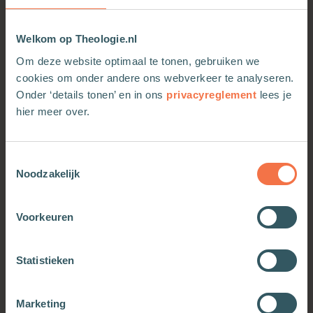
Eddo Evink
is hoogleraar Filosofie van techniek,
Welkom op Theologie.nl
media en cultuur aan de Faculteit
Cultuurwetenschappen van de Open Universiteit.
Om deze website optimaal te tonen, gebruiken we
Hij publiceerde eerder
Transcendence and
cookies om onder andere ons webverkeer te analyseren.
inscription. Jacques Derrida on Metaphysics, Ethics and
Onder ‘details tonen’ en in ons
privacyreglement
lees je
Religion
(2019) en veel artikelen over
hier meer over.
fenomenologie, hermeneutiek en metafysica.
Toestemmingsselectie
Noodzakelijk
Meer van deze auteur
Voorkeuren
Statistieken
Marketing