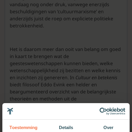
vandaag nog onder druk, vanwege enerzijds
beschuldigingen van ‘cultuurmarxisme’ en
anderzijds juist de roep om expliciete politieke
betrokkenheid.
Het is daarom meer dan ooit van belang om goed
in kaart te brengen wat de
geesteswetenschappen kunnen bieden, welke
wetenschappelijkheid zij bezitten en welke kennis
en inzichten zij genereren. In
Cultuur en betekenis
biedt filosoof Eddo Evink een helder en
beargumenteerd overzicht van de belangrijkste
theorieën en methoden uit de
geesteswetenschappen. Daarbij heeft hij speciale
aandacht voor hedendaagse perspectieven,
gender, postkolonialisme en
digital humanities
.
Toestemming
Details
Over