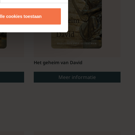
lle cookies toestaan
Het geheim van David
Meer informatie