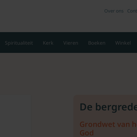
Over ons
Cont
Spiritualiteit
Kerk
Vieren
Boeken
Winkel
De bergred
Grondwet van he
God