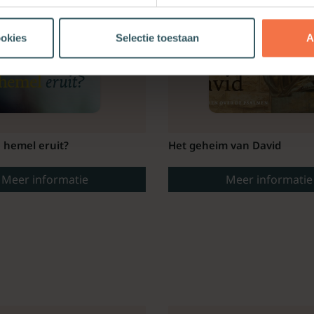
ookies
Selectie toestaan
A
e hemel eruit?
Het geheim van David
Meer informatie
Meer informatie