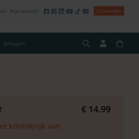
act
Mijn account
Lid worden
Inloggen
e
€ 14.99
t koninkrijk van