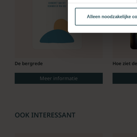
Alleen noodzakelijke c
De bergrede
Hoe ziet d
Meer informatie
OOK INTERESSANT