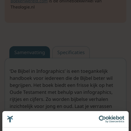
Boekenwereld.com
is de onlineboekwinkel van
Theologie.nl
Samenvatting
Specificaties
‘De Bijbel in Infographics’ is een toegankelijk
handboek voor iedereen die de Bijbel beter wil
begrijpen. Het boek biedt een frisse kijk op het
Oude Testament met behulp van infographics,
rijtjes en cijfers. Zo worden bijbelse verhalen
inzichtelijk voor jong en oud. Laat je verrassen
door de verborgen structuren en patronen van
het Oude Testament en ontdek nieuwe
perspectieven op eeuwenoude verhalen.