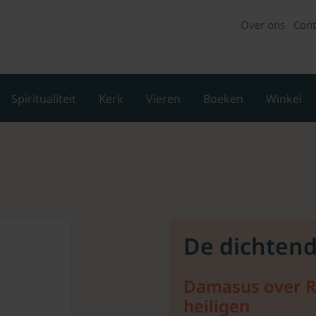
Over ons
Cont
Spiritualiteit
Kerk
Vieren
Boeken
Winkel
De dichten
Damasus over 
heiligen