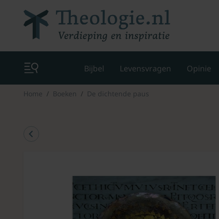
Bijbel
Levensvragen
Opinie
Home
Boeken
De dichtende paus