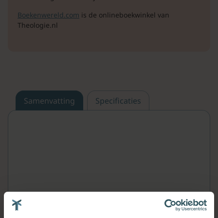
Boekenwereld.com
is de onlineboekwinkel van
Theologie.nl
Samenvatting
Specificaties