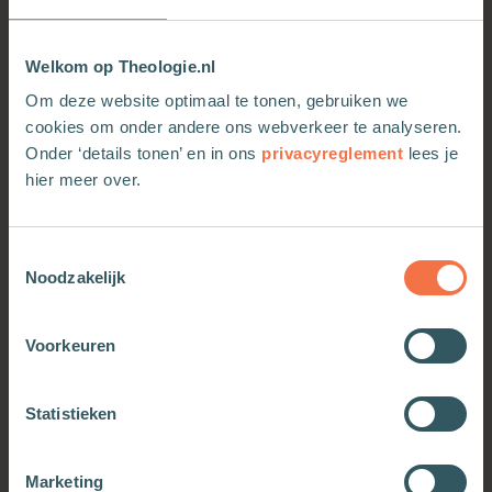
Welkom op Theologie.nl
Om deze website optimaal te tonen, gebruiken we
cookies om onder andere ons webverkeer te analyseren.
Onder ‘details tonen’ en in ons
privacyreglement
lees je
hier meer over.
Toestemmingsselectie
De eeuwige mens
De eeuwige mens
Noodzakelijk
Meer informatie
Meer informatie
Voorkeuren
Statistieken
Marketing