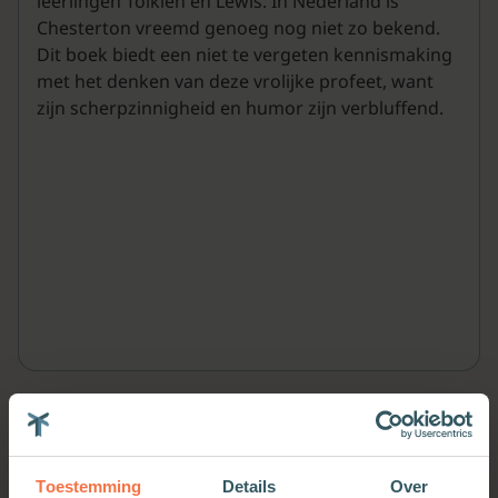
leerlingen Tolkien en Lewis. In Nederland is
Chesterton vreemd genoeg nog niet zo bekend.
Dit boek biedt een niet te vergeten kennismaking
met het denken van deze vrolijke profeet, want
zijn scherpzinnigheid en humor zijn verbluffend.
Meer van deze auteur
Toestemming
Details
Over