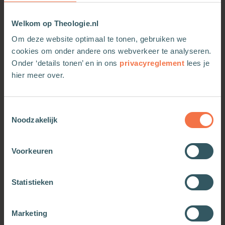
Welkom op Theologie.nl
Om deze website optimaal te tonen, gebruiken we
cookies om onder andere ons webverkeer te analyseren.
Onder ‘details tonen’ en in ons
privacyreglement
lees je
hier meer over.
Toestemmingsselectie
De kunst om gelukkig te
De kunst om gelukkig te
Noodzakelijk
zijn
zijn
Meer informatie
Meer informatie
Voorkeuren
Statistieken
Marketing