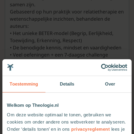
samen zijn.
Gebaseerd op hun praktijk voor relatietherapie en
wetenschappelijke inzichten, behandelen de
auteurs:
• Het unieke BETER-model (Begrip, Eerlijkheid,
Toewijding, Erkenning, Respect)
• De benodigde kennis, mindset en vaardigheden
• Veel oefeningen + een 7-daagse challenge
• Kant-en-klare gespreksvragen en cheat sheets
• Uitleg over inhoud en timing van gesprekken
• Antwoorden op veelgestelde vragen uit de
praktijk
Toestemming
Details
Over
Het boek wordt ondersteund met een (apart
verkrijgbare) online videocursus.
Welkom op Theologie.nl
Om deze website optimaal te tonen, gebruiken we
cookies om onder andere ons webverkeer te analyseren.
Onder ‘details tonen’ en in ons
privacyreglement
lees je