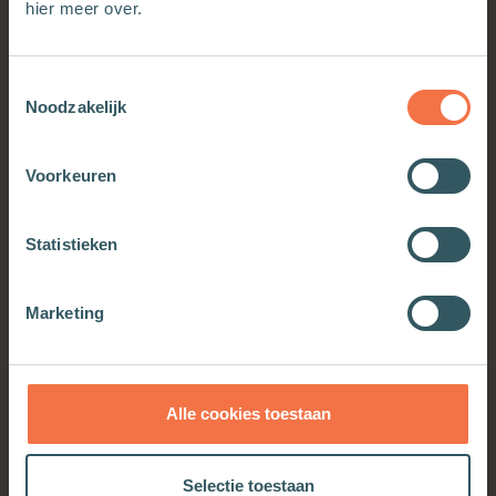
Meer van deze auteur
hier meer over.
Toestemmingsselectie
Noodzakelijk
Voorkeuren
Statistieken
Marketing
De kunst van het gesprek
Meer informatie
Alle cookies toestaan
Selectie toestaan