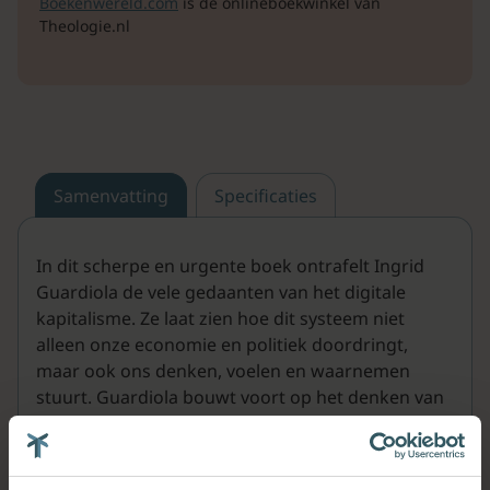
Boekenwereld.com
is de onlineboekwinkel van
Theologie.nl
Samenvatting
Specificaties
In dit scherpe en urgente boek ontrafelt Ingrid
Guardiola de vele gedaanten van het digitale
kapitalisme. Ze laat zien hoe dit systeem niet
alleen onze economie en politiek doordringt,
maar ook ons denken, voelen en waarnemen
stuurt. Guardiola bouwt voort op het denken van
Gilles Deleuze, Marshall McLuhan en Mark Fisher
en toont zowel de publieke als innerlijke gevolgen
van een leven in het digitale tijdperk.