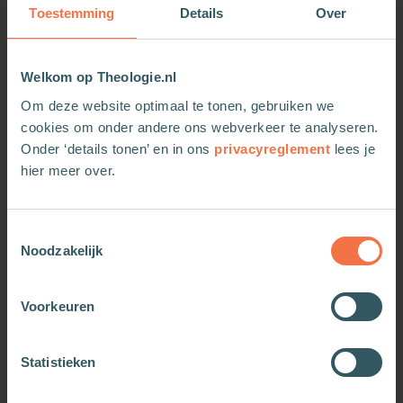
Een onmisbaar werk voor iedereen die wil
Toestemming
Details
Over
begrijpen hoe macht vandaag de dag onze
aandacht, verlangens en vrijheid vormgeeft.
Welkom op Theologie.nl
Om deze website optimaal te tonen, gebruiken we
cookies om onder andere ons webverkeer te analyseren.
Onder ‘details tonen’ en in ons
privacyreglement
lees je
hier meer over.
Toestemmingsselectie
Noodzakelijk
Voorkeuren
OOK INTERESSANT
Statistieken