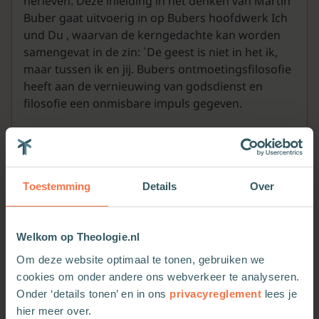
herleven. Deze inleiding in het denken van Martin
Buber gaat uitvoerig in op Bubers hoofdwerk Ich
und Du , waarvan de kerngedachte kan worden
samengevat in de zin: `De geest is niet in het ik,
maar tussen ik en jij. Bubers ontmoetingsfilosofie
heeft aan de vernieuwing van godsdienst en
filosofie een onmisbare impuls gegeven.
Toestemming
Details
Over
Welkom op Theologie.nl
Om deze website optimaal te tonen, gebruiken we
cookies om onder andere ons webverkeer te analyseren.
Meer van deze auteur
Onder ‘details tonen’ en in ons
privacyreglement
lees je
hier meer over.