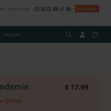
act
Mijn account
Lid worden
Inloggen
andemie
€ 17.99
vrijheid