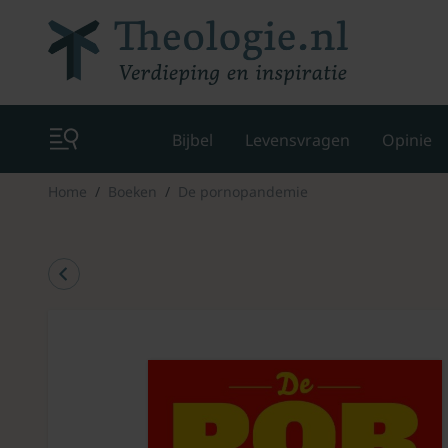
Bijbel
Levensvragen
Opinie
Home
Boeken
De pornopandemie