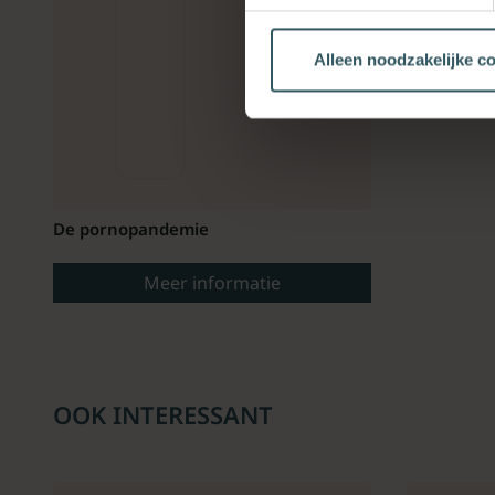
Alleen noodzakelijke c
De pornopandemie
Meer informatie
OOK INTERESSANT