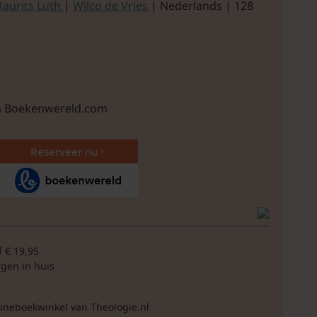
aurits Luth
|
Wilco de Vries
| Nederlands | 128
ia Boekenwereld.com
Reserveer nu
f € 19,95
rgen in huis
lineboekwinkel van Theologie.nl