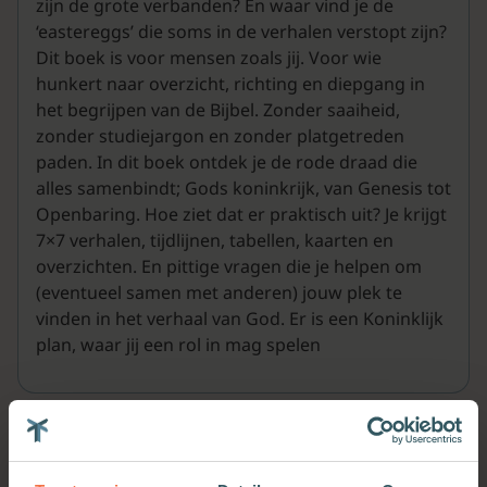
zijn de grote verbanden? En waar vind je de
‘eastereggs’ die soms in de verhalen verstopt zijn?
Dit boek is voor mensen zoals jij. Voor wie
hunkert naar overzicht, richting en diepgang in
het begrijpen van de Bijbel. Zonder saaiheid,
zonder studiejargon en zonder platgetreden
paden. In dit boek ontdek je de rode draad die
alles samenbindt; Gods koninkrijk, van Genesis tot
Openbaring. Hoe ziet dat er praktisch uit? Je krijgt
7×7 verhalen, tijdlijnen, tabellen, kaarten en
overzichten. En pittige vragen die je helpen om
(eventueel samen met anderen) jouw plek te
vinden in het verhaal van God. Er is een Koninklijk
plan, waar jij een rol in mag spelen
Meer van deze auteur