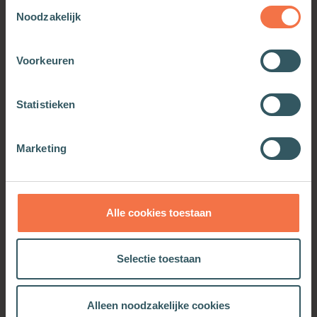
Toestemmingsselectie
Noodzakelijk
Voorkeuren
De vrijheid van een
Uitleg van Psalm 51
Statistieken
christen
Meer informatie
Meer informatie
Marketing
Alle cookies toestaan
OOK INTERESSANT
Selectie toestaan
Alleen noodzakelijke cookies