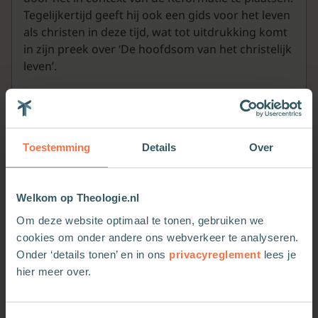
Tegelijkertijd geeft hij ook een gids voor het leven
als christen in deze tijd, wat tot uitdrukking komt
in zijn preek over ‘De hoofdsom van het christelijk
leven’.
Toestemming
Details
Over
Welkom op Theologie.nl
Meer van deze auteur
Om deze website optimaal te tonen, gebruiken we
cookies om onder andere ons webverkeer te analyseren.
Onder ‘details tonen’ en in ons
privacyreglement
lees je
hier meer over.