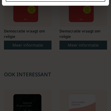
Democratie vraagt om
Democratie vraagt om
religie
religie
Meer informatie
Meer informatie
OOK INTERESSANT