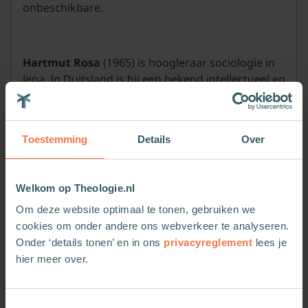
onbeschikbare.
Hartmut Rosa
(1965) is hoogleraar sociologie in
Jena. In Duitsland is hij een bekend intellectueel en
ook internationaal is Rosa een veelgevraagd
spreker, over onderwerpen die veelal te maken
hebben met onthaasting en vervreemding. In het
Toestemming
Details
Over
Nederlands verschenen eerder
Leven in tijden van
versnelling
(2016),
Onbeschikbaarheid
(2022) en
Democratie vraagt om religie
(2023).
Welkom op Theologie.nl
Om deze website optimaal te tonen, gebruiken we
cookies om onder andere ons webverkeer te analyseren.
Onder ‘details tonen’ en in ons
privacyreglement
lees je
Meer van deze auteur
hier meer over.
Toestemmingsselectie