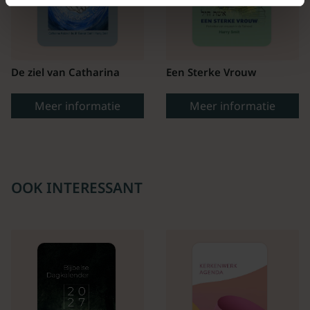
De ziel van Catharina
Een Sterke Vrouw
Meer informatie
Meer informatie
OOK INTERESSANT