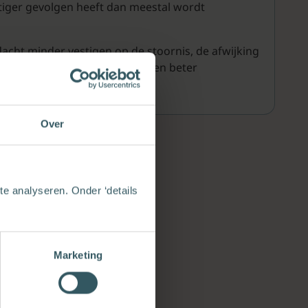
stiger gevolgen heeft dan meestal wordt
acht minder vestigen op de stoornis, de afwijking
men. Dan zullen we onze kinderen beter
Over
e analyseren. Onder ‘details
Marketing