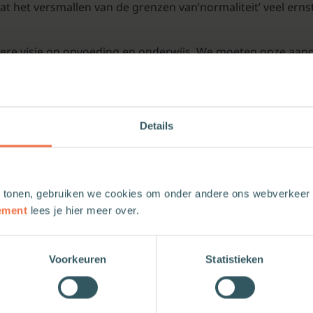
at het versmallen van de grenzen van’normaliteit’ veel ern
dere visie op opvoeding en onderwijs. We moeten onze aand
 hoe alle kinderen op hun eigen manier tot bloei kunnen ko
eller veranderende wereld.
Details
 tonen, gebruiken we cookies om onder andere ons webverkeer t
ement
lees je hier meer over.
Voorkeuren
Statistieken