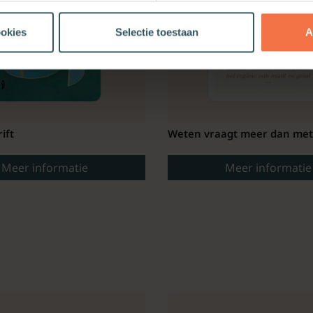
ookies
Selectie toestaan
A
ift
Weten vraagt meer dan me
Meer informatie
Meer informatie