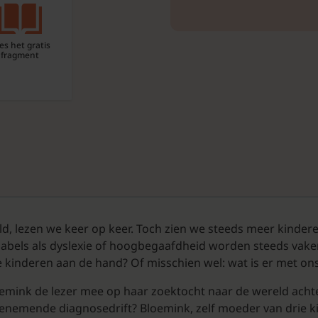
es het gratis
fragment
d, lezen we keer op keer. Toch zien we steeds meer kinderen
 labels als dyslexie of hoogbegaafdheid worden steeds vak
e kinderen aan de hand? Of misschien wel: wat is er met on
loemink de lezer mee op haar zoektocht naar de wereld achte
oenemende diagnosedrift? Bloemink, zelf moeder van drie ki