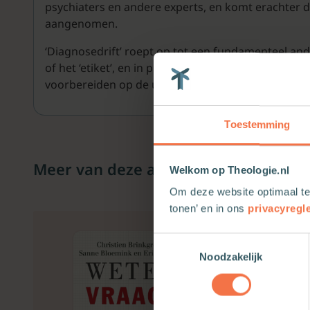
psychiaters en andere experts, en komt erachter d
aangenomen.
‘Diagnosedrift’ roept op tot een fundamenteel an
of het ‘etiket’, en in plaats daarvan onderzoeken
voorbereiden op de uitdagingen van een steeds sn
Toestemming
Meer van deze auteur
Welkom op Theologie.nl
Om deze website optimaal te
tonen’ en in ons
privacyregl
Toestemmingsselectie
Noodzakelijk