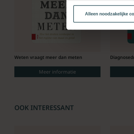
Alleen noodzakelijke c
Weten vraagt meer dan meten
Diagnosedr
Meer informatie
OOK INTERESSANT