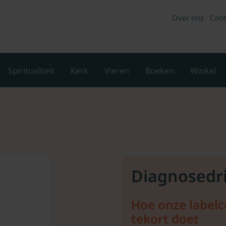
Over ons
Cont
Spiritualiteit
Kerk
Vieren
Boeken
Winkel
Diagnosedri
Hoe onze labelc
tekort doet