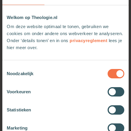
Welkom op Theologie.nl
Om deze website optimaal te tonen, gebruiken we
cookies om onder andere ons webverkeer te analyseren.
Onder ‘details tonen’ en in ons
privacyreglement
lees je
hier meer over.
Toestemmingsselectie
Te midden van het tumult
Bijbels ABC/ om het
Noodzakelijk
levende woord
Meer informatie
Meer informatie
Voorkeuren
Statistieken
Marketing