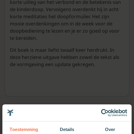
korte uitleg van het verbond en de betekenis van
de kinderdoop. Vervolgens overdenkt hij in acht
korte meditaties het doopformulier. Het zijn
mooie overdenkingen om in de week voor de
doopbediening te lezen en je er zo goed op voor
te bereiden.
Dit boek is maar liefst twaalf keer herdrukt. In
deze herziene uitgave hebben zowel de tekst als
de vormgeving een update gekregen.
Meer van deze auteur
Toestemming
Details
Over