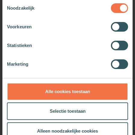
Toestemmingsselectie
Noodzakelijk
Voorkeuren
Een huis om in te wonen
Van huis uit protestant
Statistieken
Meer informatie
Meer informatie
Marketing
Alle cookies toestaan
OOK INTERESSANT
Selectie toestaan
Alleen noodzakelijke cookies