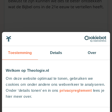
bewust te zijn kunnen we des te beter ontdekken
wat de Bijbel ons in de 21e eeuw te vertellen heeft.
Toestemming
Details
Over
Welkom op Theologie.nl
Meer van deze auteur
Om deze website optimaal te tonen, gebruiken we
cookies om onder andere ons webverkeer te analyseren.
Onder ‘details tonen’ en in ons
privacyreglement
lees je
hier meer over.