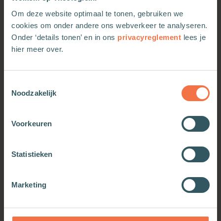
thuis in het Westerse christendom. In dit
Om deze website optimaal te tonen, gebruiken we
uitzonderlijke boek opent hij op een toegankelijke
cookies om onder andere ons webverkeer te analyseren.
en persoonlijke manier de rijkdommen van de
Onder ‘details tonen’ en in ons
privacyreglement
lees je
Orthodoxe traditie waarin hij aartspriester is.
hier meer over.
‘Er is steeds meer interesse in
Toestemmingsselectie
Noodzakelijk
de Vroege Kerk en de
Orthodoxe traditie. Ik ben erg
Voorkeuren
blij dat we als antwoord op
deze spirituele honger nu dit
Statistieken
boekje in het Nederlands
kunnen bieden.’
Marketing
– Michael Bakker, rector van
het St. Irenaeus Orthodox