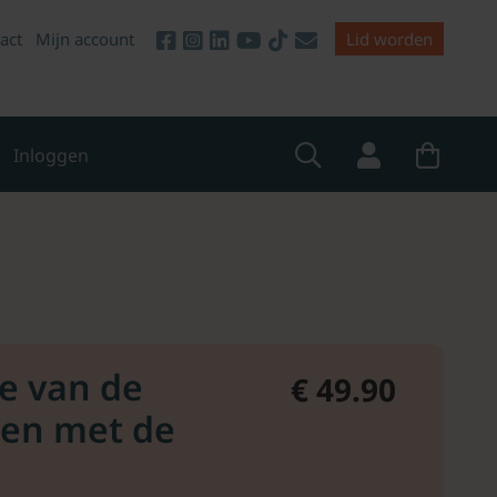
act
Mijn account
Lid worden
Inloggen
e van de
€ 49.90
t en met de