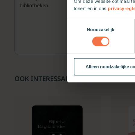
Om deze website optimaal te
bibliotheken.
tonen’ en in ons
privacyregl
Toestemmingsselectie
Noodzakelijk
Alleen noodzakelijke c
OOK INTERESSANT