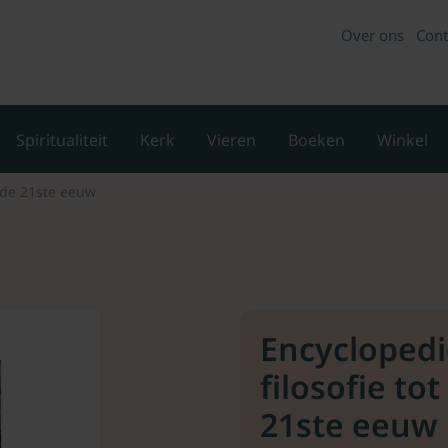
Over ons
Cont
Spiritualiteit
Kerk
Vieren
Boeken
Winkel
t de 21ste eeuw
Encyclopedi
filosofie to
21ste eeuw