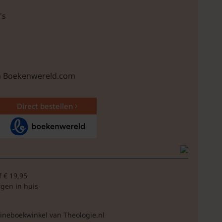
's
ia Boekenwereld.com
Direct bestellen
f € 19,95
rgen in huis
lineboekwinkel van Theologie.nl