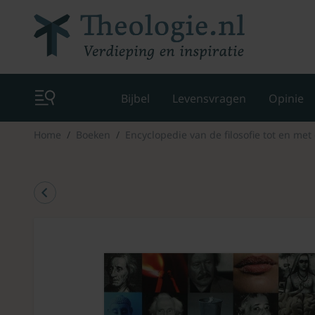
Bijbel
Levensvragen
Opinie
Home
Boeken
Encyclopedie van de filosofie tot en me