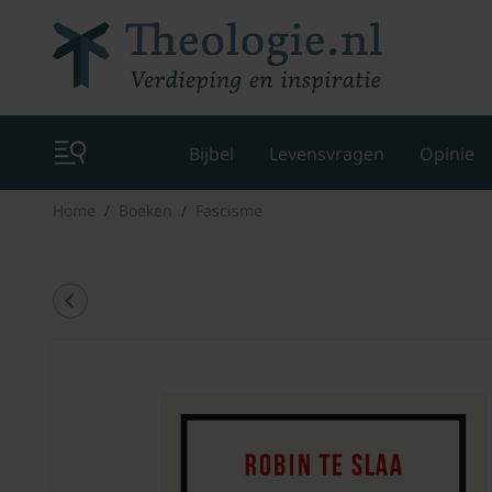
Bijbel
Levensvragen
Opinie
Home
Boeken
Fascisme