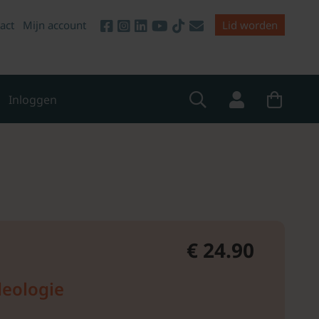
act
Mijn account
Lid worden
Inloggen
€ 24.90
deologie