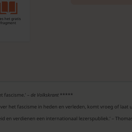
es het gratis
fragment
et fascisme.’ –
de Volkskrant
*****
ver het fascisme in heden en verleden, komt vroeg of laat uit
heid en verdienen een internationaal lezerspubliek.’ – Thom