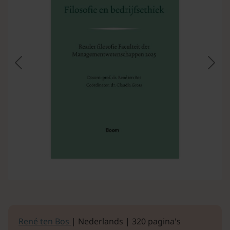
Vorige
Volg
René ten Bos
| Nederlands | 320 pagina's