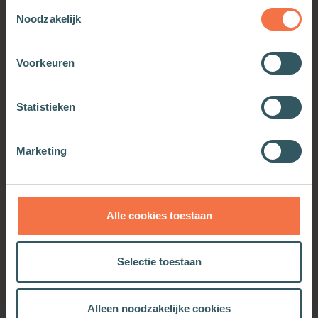
Toestemmingsselectie
Noodzakelijk
Voorkeuren
Franciscus van Assisi
Statistieken
Meer informatie
Marketing
Alle cookies toestaan
OOK INTERESSANT
Selectie toestaan
Alleen noodzakelijke cookies