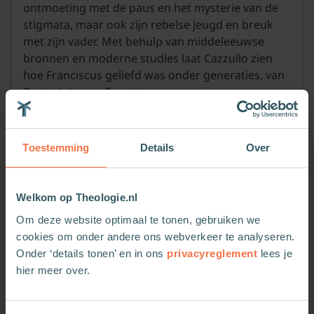
ontmoeting met de paus en het mysterie van de
stigmata, maar ook zijn rebelse jeugd en breuk
met zijn vader. Met behulp van middeleeuwse
bronnen en moderne studies laat Cazzullo zien
hoe Franciscus geliefd was onder generaties, van
Dante tot paus Franciscus.
Toestemming
Details
Over
Welkom op Theologie.nl
Meer van deze auteur
Om deze website optimaal te tonen, gebruiken we
cookies om onder andere ons webverkeer te analyseren.
Onder ‘details tonen’ en in ons
privacyreglement
lees je
hier meer over.