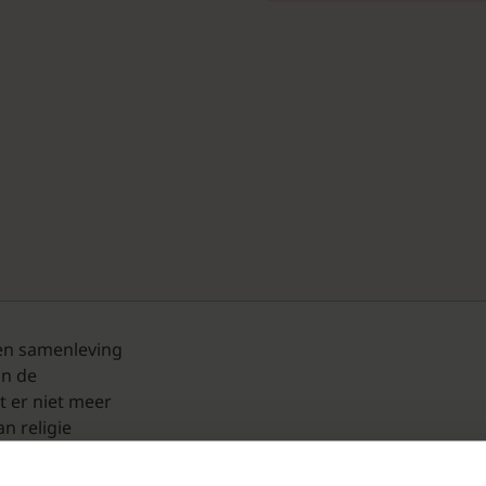
 een samenleving
in de
 er niet meer
an religie
egt de SGP
meerde politiek