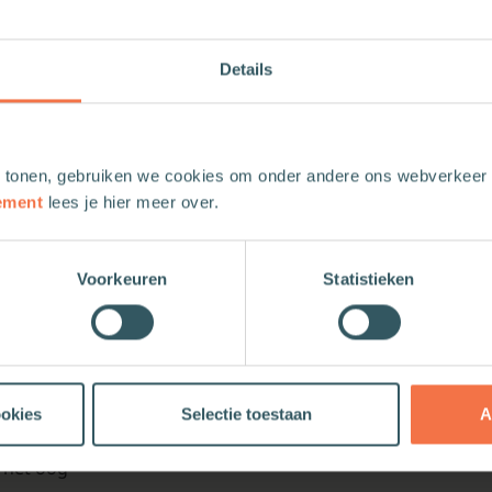
eunt zij
nder ogen dat
Details
uding ten
democratische
ren van de
verheidsoptreden
 tonen, gebruiken we cookies om onder andere ons webverkeer t
ft iedere
ement
lees je hier meer over.
ijbelse
kracht van de
Voorkeuren
Statistieken
e opdracht om
bidden en voor
woorden,
ng.
ke vakwetenschappers
woordt
ookies
Selectie toestaan
A
ereikt
 het oog