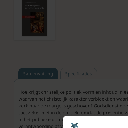
Samenvatting
Specificaties
Hoe krijgt christelijke politiek vorm en inhoud in
waarvan het christelijk karakter verbleekt en waar
kerk naar de marge is geschoven? Godsdienst doet
toe. Zeker niet in de politiek, omdat de presentie v
in het publieke domein omstreden is. In dit boek l
verantwoording af van haar visie op Bijbels genor