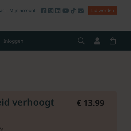
act
Mijn account
Lid worden
Inloggen
id verhoogt
€ 13.99
's