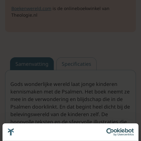
Boekenwereld.com
is de onlineboekwinkel van
Theologie.nl
Samenvatting
Specificaties
Gods wonderlijke wereld laat jonge kinderen
kennismaken met de Psalmen. Het boek neemt ze
mee in de verwondering en blijdschap die in de
Psalmen doorklinkt. En dat begint heel dicht bij de
belevingswereld van de kinderen zelf. De
hoopvolle teksten en de sfeervolle illustraties die
tot de verbeelding spreken nodigen uit om samen
na te denken over hoe