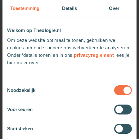
God aanwezig is in deze wonderlijke wereld.
Toestemming
Details
Over
.
• 14 kijkplaten met een tekst gebaseerd op een
Psalm
Welkom op Theologie.nl
• Kleurrijke illustraties met veel herkenbare details
uit de Nederlandse
Om deze website optimaal te tonen, gebruiken we
natuur.
cookies om onder andere ons webverkeer te analyseren.
• Geschikt voor kinderen vanaf 4 jaar.
Onder ‘details tonen’ en in ons
privacyreglement
lees je
hier meer over.
Toestemmingsselectie
Noodzakelijk
Voorkeuren
OOK INTERESSANT
Statistieken