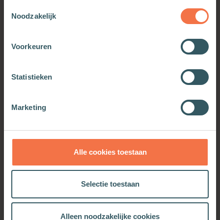
Toestemmingsselectie
Noodzakelijk
Voorkeuren
Statistieken
Groeien in het geloof
Meer informatie
Marketing
Alle cookies toestaan
OOK INTERESSANT
Selectie toestaan
Alleen noodzakelijke cookies