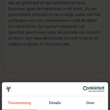
van de goedheid en de nabijheid van God.
Daarover gaan de meditaties in dit boek. Ze zijn
grotendeels ontstaan in coronatijd, zodat ook het
verlangen naar het samenkomen rond de Bijbel
erin doorklinkt. Een aantal meditaties zijn
specifiek geschreven voor de periode van Advent
en Kerst. Een waardevol boek om zelf te lezen of
cadeau te geven in het pastoraat.
Meer van deze auteur
Toestemming
Details
Over