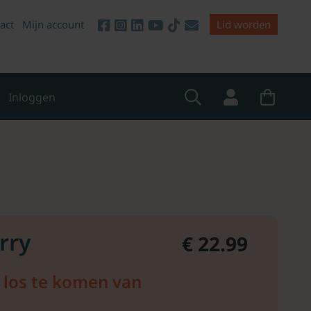
act
Mijn account
Lid worden
Inloggen
rry
€ 22.99
 los te komen van