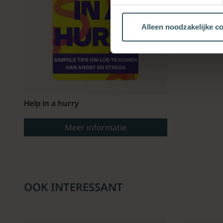
Alleen noodzakelijke c
Help in a hurry
Meer informatie
OOK INTERESSANT