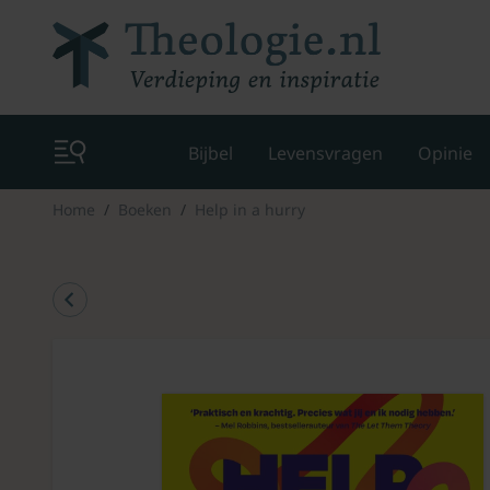
Bijbel
Levensvragen
Opinie
Home
Boeken
Help in a hurry