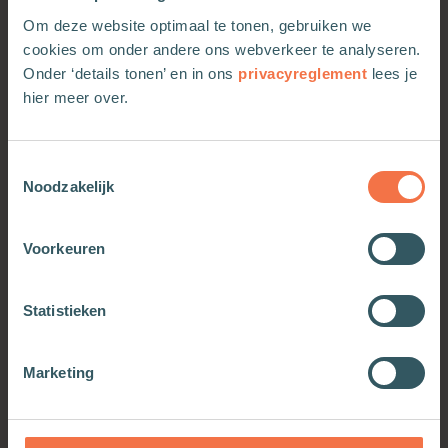
vereenvoudiging van de overheidssystemen zo
Om deze website optimaal te tonen, gebruiken we
hoog op de politieke agenda staat, iets leren van
cookies om onder andere ons webverkeer te analyseren.
het rudimentaire Bataafse model?
Onder ‘details tonen’ en in ons
privacyreglement
lees je
hier meer over.
Toestemmingsselectie
Meer van deze auteur
Noodzakelijk
Voorkeuren
Statistieken
Marketing