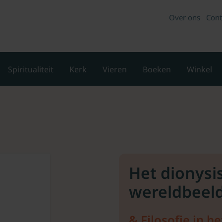
Over ons
Cont
Spiritualiteit
Kerk
Vieren
Boeken
Winkel
Het dionysi
wereldbeel
& Filosofie in h