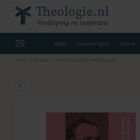
Bijbel
Levensvragen
Opinie
Home
Boeken
Het dionysische wereldbeeld