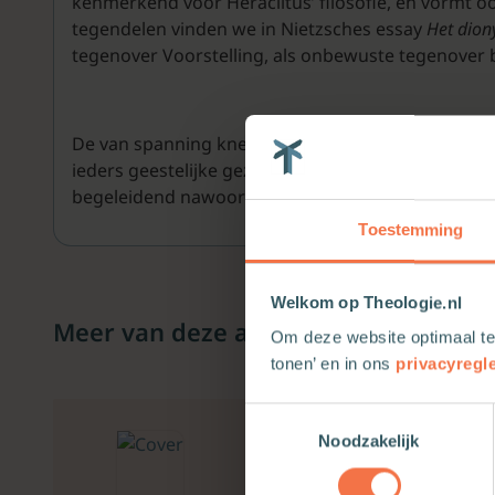
kenmerkend voor Heraclitus’ filosofie, en vormt oo
tegendelen vinden we in Nietzsches essay
Het dion
tegenover Voorstelling, als onbewuste tegenover
De van spanning knetterende tegenstelling tussen 
ieders geestelijke gezondheid. Ze vormt ook het 
begeleidend nawoord over de ‘eenheid der tegende
Toestemming
Welkom op Theologie.nl
Meer van deze auteur
Om deze website optimaal te
tonen’ en in ons
privacyregl
Toestemmingsselectie
Noodzakelijk