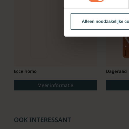
Alleen noodzakelijke c
Ecce homo
Dageraad
Meer informatie
OOK INTERESSANT