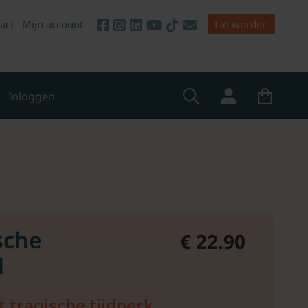
act
Mijn account
Lid worden
Inloggen
sche
€ 22.90
d
et tragische tijdperk