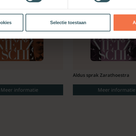
ookies
Selectie toestaan
A
Aldus sprak Zarathoestra
Meer informatie
Meer informatie