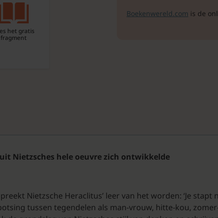
Boekenwereld.com
is de on
es het gratis
fragment
it Nietzsches hele oeuvre zich ontwikkelde
reekt Nietzsche Heraclitus’ leer van het worden: ‘Je stapt n
botsing tussen tegendelen als man-vrouw, hitte-kou, zomer-w