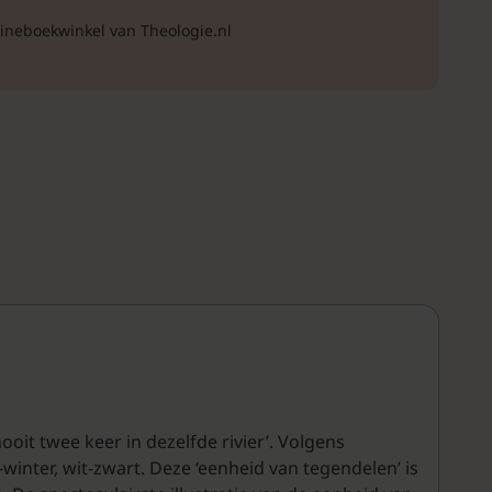
lineboekwinkel van Theologie.nl
ooit twee keer in dezelfde rivier’. Volgens
inter, wit-zwart. Deze ‘eenheid van tegendelen’ is