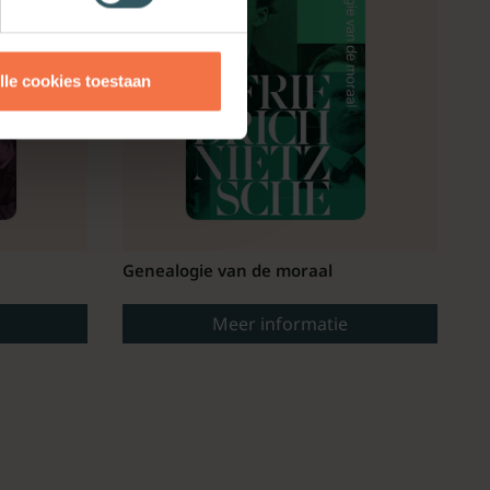
lle cookies toestaan
Genealogie van de moraal
Meer informatie