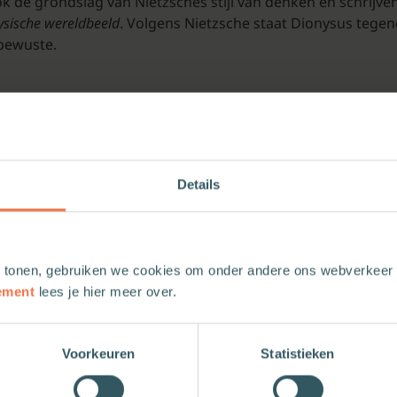
k de grondslag van Nietzsches stijl van denken en schrijven.
ysische wereldbeeld
. Volgens Nietzsche staat Dionysus tegeno
 bewuste.
Dionysus en Apollo vormt volgens Nietzsche het noodzakelijk
leidmotief van Nietzsches werk. Maarten van Buuren verzorg
len’.
Details
 tonen, gebruiken we cookies om onder andere ons webverkeer t
ement
lees je hier meer over.
Voorkeuren
Statistieken