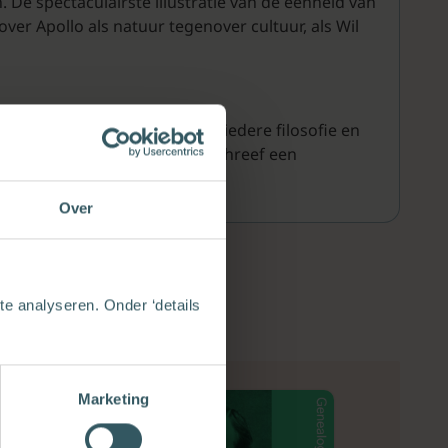
 De spectaculairste illustratie van de eenheid van
ver Apollo als natuur tegenover cultuur, als Wil
e begin van iedere cultuur, iedere filosofie en
de een nieuwe vertaling en schreef een
Over
e analyseren. Onder ‘details
Marketing