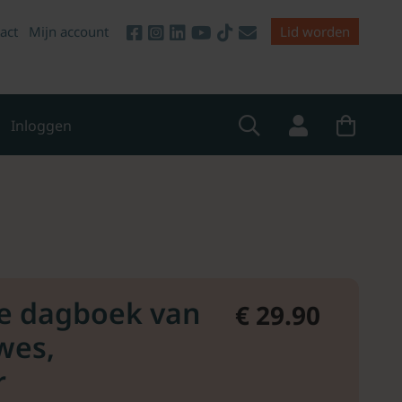
act
Mijn account
Lid worden
Inloggen
e dagboek van
€ 29.90
wes,
r