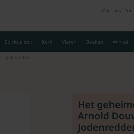
Over ons
Cont
Spiritualiteit
Kerk
Vieren
Boeken
Winkel
s, Jodenredder
Het geheim
Arnold Dou
Jodenredde