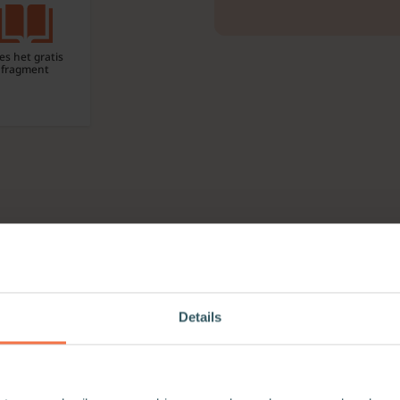
es het gratis
fragment
n. Bijzonder was dat hij aantekeningen maakte, die hij na
er.
Details
erste gemeenschap ter wereld de Yad Vashem-onderscheidin
rote organisator was domineeszoon Arnold Douwes, die door
in honderden Joden onder te brengen, tot hij in 1944 werd 