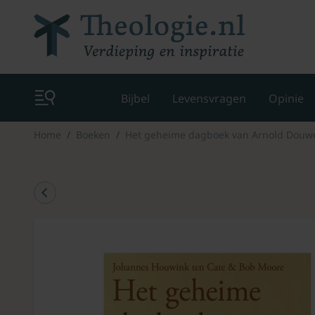
Bijbel
Levensvragen
Opinie
Home
Boeken
Het geheime dagboek van Arnold Douwe