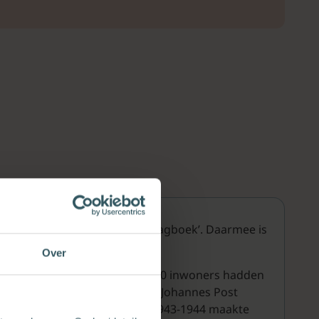
 de oorlog omwerkte in een ‘dagboek’. Daarmee is
Over
g van de staat Israël. Ruim 250 inwoners hadden
 de legendarische verzetsman Johannes Post
opgepakt door de Gestapo. In 1943-1944 maakte