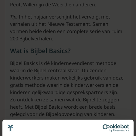
Peut, Willemijn de Weerd en anderen.
Tip:
In het najaar verschijnt het vervolg, met
verhalen uit het Nieuwe Testament. Samen
vormen beide delen een complete serie van ruim
200 Bijbelverhalen.
Wat is Bijbel Basics?
Bijbel Basics is dé kindernevendienst methode
waarin de Bijbel centraal staat. Duizenden
kinderwerkers maken wekelijks gebruik van deze
gratis methode waarin de kinderwerkers en de
kinderen gelijkwaardige gesprekspartners zijn.
Zo ontdekken ze samen wat de Bijbel te zeggen
heeft. Met Bijbel Basics wordt een brede basis
gelegd voor de Bijbelopvoeding van kinderen.
In het kort: