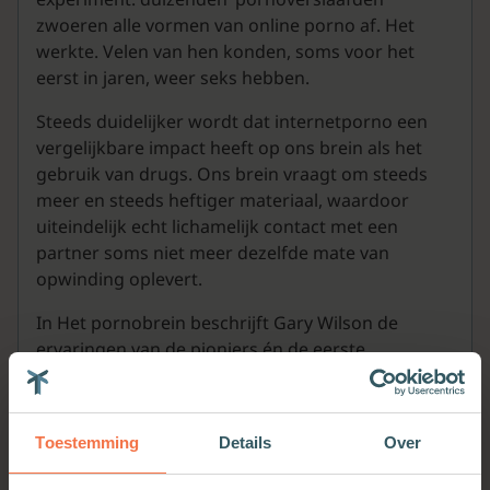
zwoeren alle vormen van online porno af. Het
werkte. Velen van hen konden, soms voor het
eerst in jaren, weer seks hebben.
Steeds duidelijker wordt dat internetporno een
vergelijkbare impact heeft op ons brein als het
gebruik van drugs. Ons brein vraagt om steeds
meer en steeds heftiger materiaal, waardoor
uiteindelijk echt lichamelijk contact met een
partner soms niet meer dezelfde mate van
opwinding oplevert.
In Het pornobrein beschrijft Gary Wilson de
ervaringen van de pioniers én de eerste
neurowetenschappelijke bevindingen die
bevestigen dat internetpornografie wel degelijk
schadelijk kan zijn.
Toestemming
Details
Over
Gary Wilson startte de website