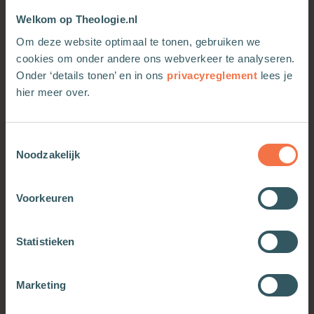
yourbrainonporn.com, een belangrijke
Welkom op Theologie.nl
ontmoetingsplek voor mensen die worstelen met
overmatig pornogebruik. Naast zijn publicaties
Om deze website optimaal te tonen, gebruiken we
voor het algemene publiek is hij als coauteur
cookies om onder andere ons webverkeer te analyseren.
betrokken bij verschillende wetenschappelijke
Onder ‘details tonen’ en in ons
privacyreglement
lees je
publicaties over dit onderwerp.
hier meer over.
Toestemmingsselectie
Noodzakelijk
Meer van deze auteur
Voorkeuren
Statistieken
Marketing