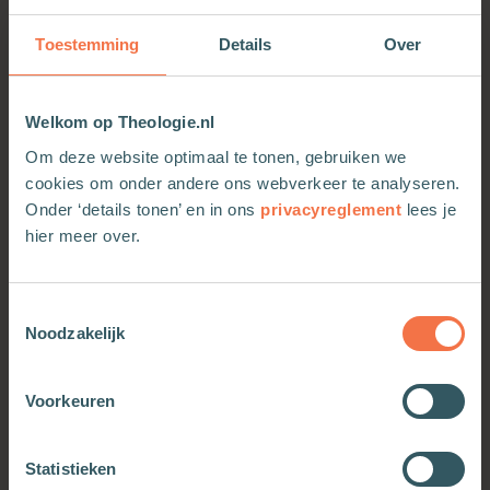
‘Hoe leg ik dit uit?’ helpt mensen die graag (over)
weten­schap willen communiceren bij het kiezen
Toestemming
Details
Over
van een vorm. Bas Haring legt aan de hand van
vele voorbeelden de link tussen de structuur van
de wetenschappelijke kennis die men wil
Welkom op Theologie.nl
overbrengen en de fundamentele eigenschappen
Om deze website optimaal te tonen, gebruiken we
van de vormen die er zijn. Steeds begeleid door
cookies om onder andere ons webverkeer te analyseren.
een gedegen, maar ook luchtige analyse.
Onder ‘details tonen’ en in ons
privacyreglement
lees je
Daarmee is dit boek voor iedereen die weleens
hier meer over.
aan we­tenschapscommunicatie doet, ermee te
maken heeft, of gewoon geïnteresseerd is in
Toestemmingsselectie
wetenschap
Noodzakelijk
Voorkeuren
OOK INTERESSANT
Statistieken