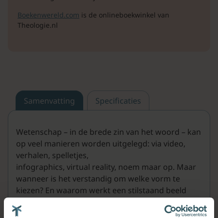
Boekenwereld.com
is de onlineboekwinkel van
Theologie.nl
Samenvatting
Specificaties
Wetenschap – in de brede zin van het woord – kan
op veel manieren worden uitgelegd: via video,
verhalen, spelletjes,
infographics, virtual reality, noem maar op. Maar
wanneer is het verstandig om welke vorm te
kiezen? En waarom werkt een stilstaand beeld
toch vaak beter dan een filmpje?