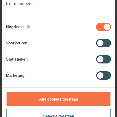
Meer van deze auteur
hier meer over.
Toestemmingsselectie
Noodzakelijk
Voorkeuren
Statistieken
Marketing
Hoop doet leven
Meer informatie
Alle cookies toestaan
Selectie toestaan