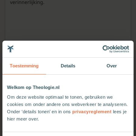
verinnerlijking.
Toestemming
Details
Over
Welkom op Theologie.nl
Meer van deze auteur
Om deze website optimaal te tonen, gebruiken we
cookies om onder andere ons webverkeer te analyseren.
Onder ‘details tonen’ en in ons
privacyreglement
lees je
hier meer over.