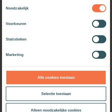
Toestemmingsselectie
Noodzakelijk
Voorkeuren
Statistieken
Ik wou dat ik kon geloven
Meer informatie
Marketing
Alle cookies toestaan
OOK INTERESSANT
Selectie toestaan
Alleen noodzakelijke cookies